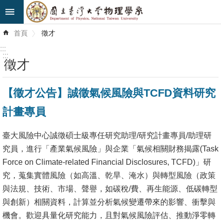
跳到主要內容區塊
進
首頁
徵才
階
搜
:::
尋
:::
徵才
最
【徵才公告】誠徵氣候風險與TCFD資料研究
新
消
計畫專員
息
臺大風險中心誠徵碩士級專任研究助理/研究計畫專員/助理研
系
究員
，進行「產業氣候風險」與企業「氣候相關財務揭露(Task
所
Force on Climate-related Financial Disclosures, TCFD)」研
簡
究，蒐集實體風險（如高溫、乾旱、淹水）
與轉型風險（政策
介
與法規、技術、市場、聲譽，如碳稅/費、
再生能源、低碳轉型
系
與創新）相關資料，
計算並分析氣候變遷帶來的影響、衝擊與
所
機會。
歡迎具量化研究能力，且對氣候風險評估、
推動淨零轉