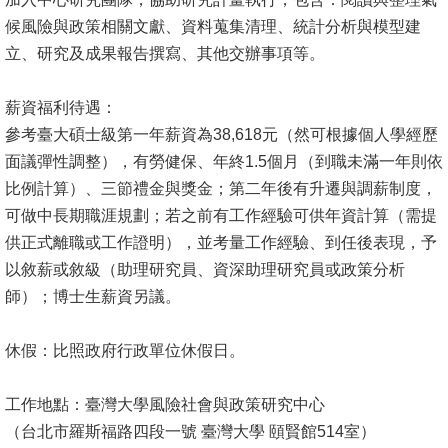
候風險與政策相關文獻、資料蒐集清理、
統計分析與模型建
系
立、研究及成果報告撰寫、其他交辦事項等。
友
會
薪資福利待遇：
參考臺大碩士級第一年薪資為38,618元（
然可根據個人學經歷
徵
面議彈性調整），有勞健保、年終1.5個月（
到職未滿一年則依
才
比例計算）、三節禮金與獎金；
第二年後有升遷與調薪制度，
相
可做中長期職涯規劃；
若之前有工作經驗可供年資計算（需提
關
供正式離職或工作證明），
並考量工作經驗、到任後表現，予
研
以敘薪或敘級（助理研究員、
資深助理研究員或政策分析
究
師）；博士生薪資另議。
單
位
休假：比照政府行政單位休假日。
回
工作地點：臺灣大學風險社會與政策研究中心
首
（台北市羅斯福路四段一號 臺灣大學 頤賢館514室）