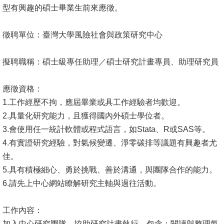
成
型有興趣的碩士畢業生前來應徵。
員
徵聘單位：臺灣大學風險社會與政策研究中心
學
術
擬聘職稱：碩士級專任助理／碩士研究計畫專員、助理研究員
演
講
應徵資格：
1.工作經歷不拘，應屆畢業或具工作經驗者均歡迎。
招
2.具量化研究能力，且獲得國內外碩士學位者。
生
3.會使用任一統計軟體或程式語言，如Stata、R或SAS等
。
及
4.有實證研究經驗，對氣候變遷、淨零碳排等議題有興趣者尤
課
佳。
程
5.具有積極細心、勇於挑戰、善於溝通，與團隊合作的能力。
學
6.請先上中心網站瞭解研究主軸與過往活動。
生
事
工作內容：
務
加入中心研究團隊，協助研究計畫執行，包含：
閱讀與整理氣