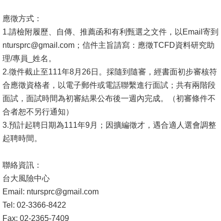
頁
應徵方式：
臺
1.請檢附履歷、自傳、推薦函和有利甄選之文件，以Email寄
到
大
ntursprc@gmail.com
；信件主旨請寫：應徵T
CFD資料研究助
首
理/專員_姓名。
頁
2.徵件截止至111年8月26日。採隨到隨審，
經書面初步審核符
網
合應徵資格者，以電子郵件或電話聯繫進行面試；
共有兩階段
站
面試，面試時間為初審結果公布後一週內完成。（
初審條件不
導
合者恕不另行通知）
覽
3.預計起聘日期為111年9月；因擴編徵才，
遇合適人選會調整
起聘時間。
聯
絡
聯絡資訊：
資
台大風險中心
訊
Email:
ntursprc@gmail.com
Tel: 02-3366-8422
English
Fax: 02-2365-7409