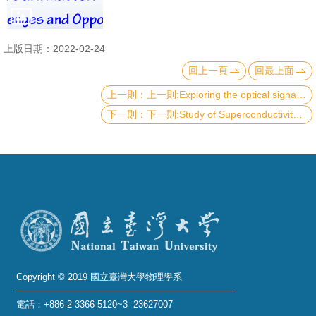
成
員
上版日期：2022-02-24
學
回上一頁
回最上面
術
上一則:Exploring the optical signatures of momentum forbidden dark excitons in 2D materials
演
下一則:Study of Superconductivity —A Personal Research Journey
講
招
生
及
課
程
學
生
Copyright © 2019 國立臺灣大學物理學系
事
電話：+886-2-3366-5120~3 23627007
務