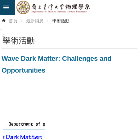
跳到主要內容區塊
進
首頁
最新消息
學術活動
階
搜
:::
尋
:::
學術活動
最
Wave Dark Matter: Challenges and
新
消
Opportunities
息
系
所
簡
介
系
所