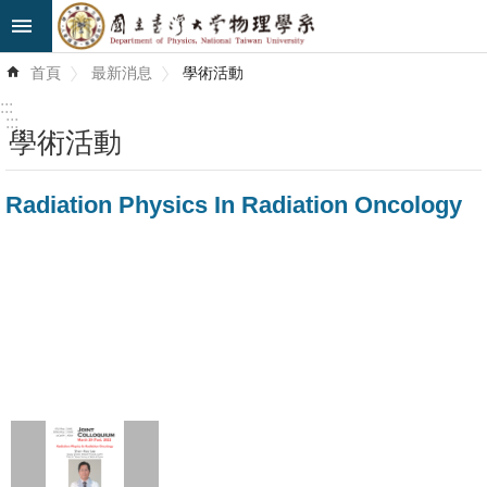
跳到主要內容區塊
進
首頁
最新消息
學術活動
階
搜
:::
尋
:::
學術活動
最
Radiation Physics In Radiation Oncology
新
消
息
系
所
簡
介
系
所