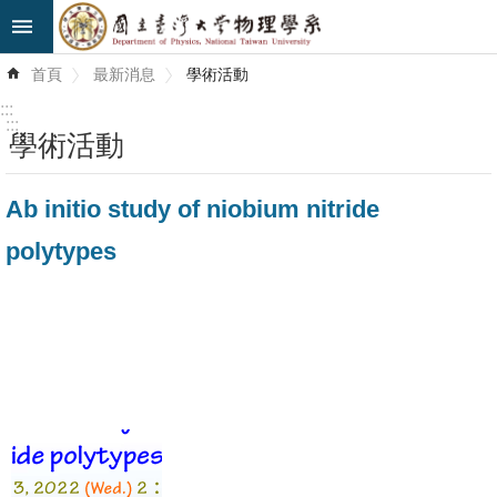
跳到主要內容區塊
進
首頁
最新消息
學術活動
階
搜
:::
尋
:::
學術活動
最
Ab initio study of niobium nitride
新
消
polytypes
息
系
所
簡
介
系
所