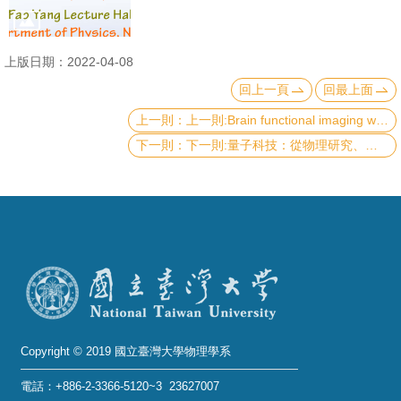
成
員
上版日期：2022-04-08
學
回上一頁
回最上面
術
上一則:Brain functional imaging with light
演
下一則:量子科技：從物理研究、技術發展到市場應用
講
招
生
及
課
程
學
生
Copyright © 2019 國立臺灣大學物理學系
事
電話：+886-2-3366-5120~3 23627007
務