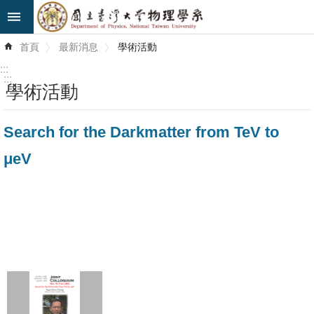
跳到主要內容區塊
進
首頁
最新消息
學術活動
階
搜
:::
尋
:::
學術活動
最
Search for the Darkmatter from TeV to
新
消
μeV
息
系
所
簡
介
系
所