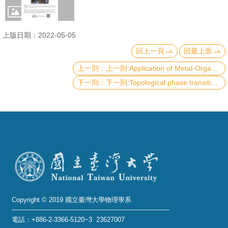
成
員
上版日期：2022-05-05
學
回上一頁
回最上面
術
上一則:Application of Metal-Organic Framework and Metal Oxide Composites on Catalytic Reaction and CO2 Adsorption/Utilization 金屬有機骨架與其衍生材料於二氧化碳補捉之研究
演
下一則:Topological phase transitions of Dirac magnons in honeycomb magnets
講
招
生
及
課
程
學
生
Copyright © 2019 國立臺灣大學物理學系
事
電話：+886-2-3366-5120~3 23627007
務