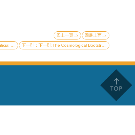
回上一頁
回最上面
nomaterials as Examples
下一則:The Cosmological Bootstrap