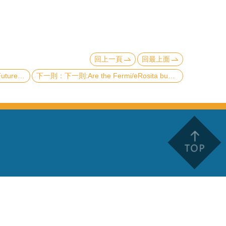
回上一頁
回最上面
nal Materials
下一則:Are the Fermi/eRosita bubbles generated by past activity of the Galactic center black hole?