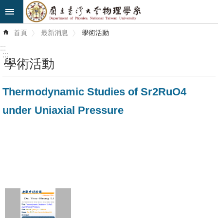
跳到主要內容區塊
進
首頁
最新消息
學術活動
階
搜
:::
尋
:::
學術活動
最
Thermodynamic Studies of Sr2RuO4
新
消
under Uniaxial Pressure
息
系
所
簡
介
系
所