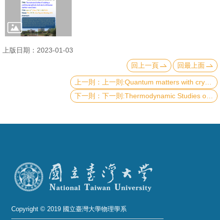
成
員
學
上版日期：2023-01-03
術
回上一頁
回最上面
演
講
上一則:Quantum matters with crystalline symmetry
下一則:Thermodynamic Studies of Sr2RuO4 under Uniaxial Pressure
招
生
及
課
程
學
生
事
Copyright © 2019 國立臺灣大學物理學系
務