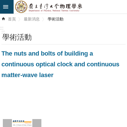
跳到主要內容區塊
進
首頁
最新消息
學術活動
階
搜
:::
尋
:::
學術活動
最
The nuts and bolts of building a
新
消
continuous optical clock and continuous
息
matter-wave laser
系
所
簡
介
系
所