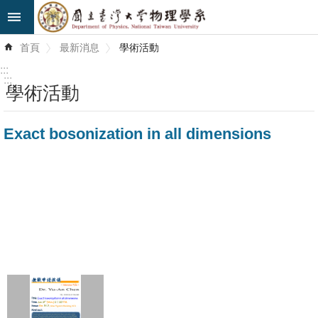
跳到主要內容區塊
進
首頁
最新消息
學術活動
階
搜
:::
尋
:::
學術活動
最
Exact bosonization in all dimensions
新
消
息
系
所
簡
介
系
所