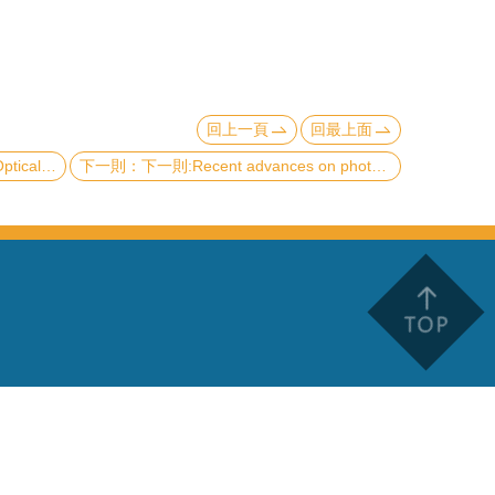
回上一頁
回最上面
t and Applications
下一則:Recent advances on photoelectron-based momentum spectro-microscopy at the Taiwan Photon Source