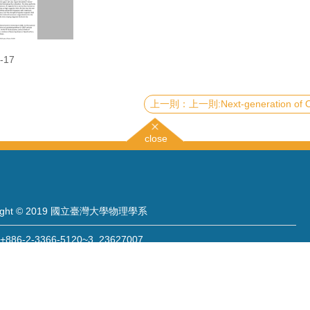
-17
上一則:Next-generation of Optical System – Nanophotonic Metasurface for Light Managemen
close
right © 2019 國立臺灣大學物理學系
886-2-3366-5120~3 23627007
886-2-2363-9984
wwwadm@phys.ntu.edu.tw
: 10617 臺北市羅斯福路四段一號 物理學系暨凝態科學研究中心 401 室