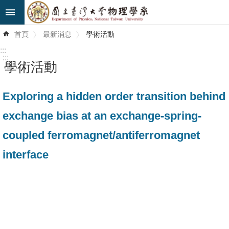
跳到主要內容區塊
進
首頁
最新消息
學術活動
階
搜
:::
尋
:::
學術活動
最
Exploring a hidden order transition behind
新
消
exchange bias at an exchange-spring-
息
coupled ferromagnet/antiferromagnet
系
interface
所
簡
介
系
所