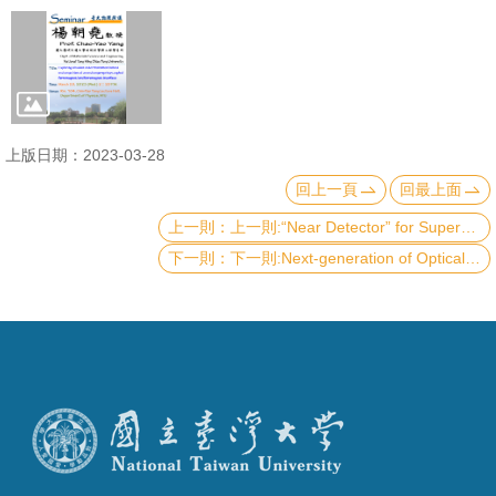
成
員
學
術
演
上版日期：2023-03-28
講
回上一頁
回最上面
上一則:“Near Detector” for Supernova Neutrino Measurements in DUNE
招
下一則:Next-generation of Optical System – Nanophotonic Metasurface for Light Management and Applications
生
及
課
程
學
生
事
務