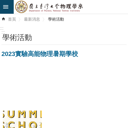
跳到主要內容區塊
進
首頁
最新消息
學術活動
階
搜
:::
尋
:::
學術活動
最
2023實驗高能物理暑期學校
新
消
息
系
所
簡
介
系
所