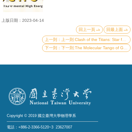
成
員
上版日期：2023-04-14
學
回上一頁
回最上面
術
上一則:Clash of the Titans: Star formation, AGN and quenching in galaxy mergers
演
下一則:The Molecular Tango of Gas Hydrates: How Methane and Water Form an Intimate Structure with Lessons for Nucleation and Energy
講
招
生
及
課
程
學
生
Copyright © 2019 國立臺灣大學物理學系
事
電話：+886-2-3366-5120~3 23627007
務