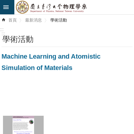
跳到主要內容區塊
進
首頁
最新消息
學術活動
階
搜
:::
尋
:::
學術活動
最
Machine Learning and Atomistic
新
消
Simulation of Materials
息
系
所
簡
介
系
所