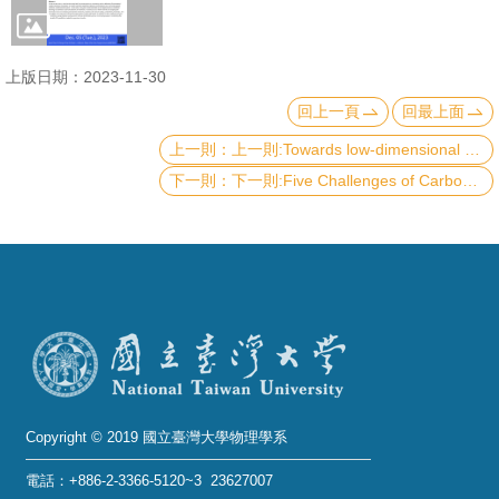
成
員
上版日期：2023-11-30
學
回上一頁
回最上面
術
上一則:Towards low-dimensional complex oxides and complex twisted oxide architectures
演
下一則:Five Challenges of Carbon Nanotubes
講
招
生
及
課
程
學
生
Copyright © 2019 國立臺灣大學物理學系
事
電話：+886-2-3366-5120~3 23627007
務