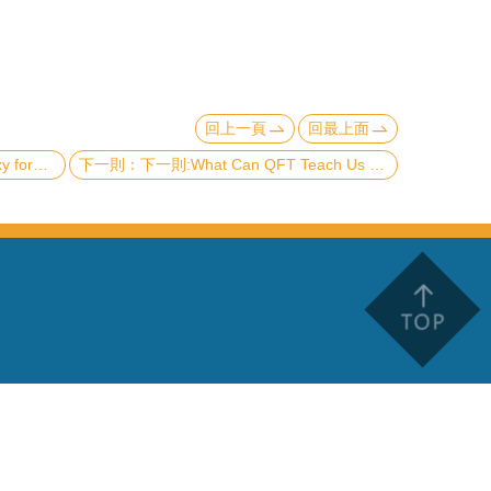
回上一頁
回最上面
ellar medium
下一則:What Can QFT Teach Us about Black Holes (and Vice Versa) ?