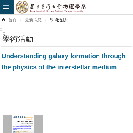
跳到主要內容區塊
進
首頁
最新消息
學術活動
階
搜
:::
尋
:::
學術活動
最
Understanding galaxy formation through
新
消
the physics of the interstellar medium
息
系
所
簡
介
系
所