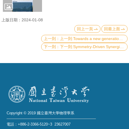
成
員
上版日期：2024-01-08
學
回上一頁
回最上面
術
上一則:Towards a new generation of reflection models for precision measurements of accreting black holes
演
下一則:Symmetry-Driven Synergistic Quantum Materials and Devices Discovery
講
招
生
及
課
程
學
生
Copyright © 2019 國立臺灣大學物理學系
事
電話：+886-2-3366-5120~3 23627007
務