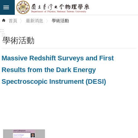
跳到主要內容區塊
進
首頁
最新消息
學術活動
階
搜
:::
尋
:::
學術活動
最
Massive Redshift Surveys and First
新
消
Results from the Dark Energy
息
Spectroscopic Instrument (DESI)
系
所
簡
介
系
所