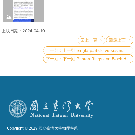
成
員
學
上版日期：2024-04-10
術
回上一頁
回最上面
演
講
上一則:Single-particle versus many-particle energies for identifying silicene structure on ZrB2(0001)
下一則:Photon Rings and Black Holes
招
生
及
課
程
學
生
事
Copyright © 2019 國立臺灣大學物理學系
務