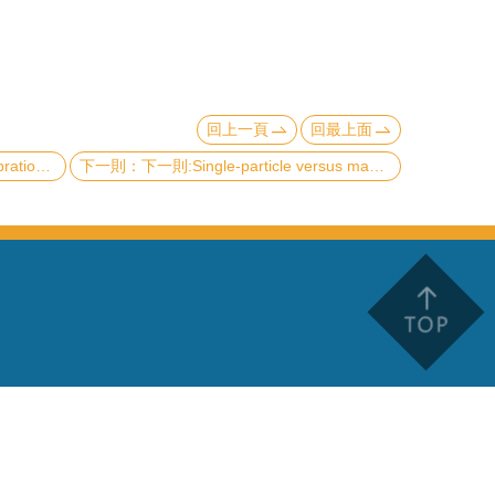
回上一頁
回最上面
observation O4-b
下一則:Single-particle versus many-particle energies for identifying silicene structure on ZrB2(0001)