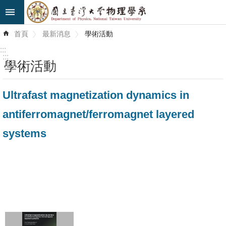
跳到主要內容區塊
進
首頁
最新消息
學術活動
階
搜
:::
尋
:::
學術活動
最
Ultrafast magnetization dynamics in
新
消
antiferromagnet/ferromagnet layered
息
systems
系
所
簡
介
系
所