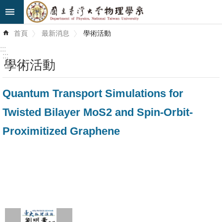
跳到主要內容區塊
進
首頁
最新消息
學術活動
階
搜
:::
尋
:::
學術活動
最
Quantum Transport Simulations for
新
消
Twisted Bilayer MoS2 and Spin-Orbit-
息
Proximitized Graphene
系
所
簡
介
系
所