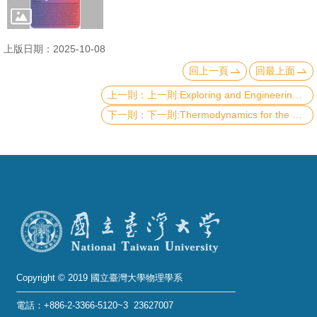
成
員
上版日期：2025-10-08
學
回上一頁
回最上面
術
上一則:Exploring and Engineering 2D Materials in Ultra-High Vacuum: From Pristine Surfaces to Controlled Functionalization
演
下一則:Thermodynamics for the NISQ era
講
招
生
及
課
程
學
生
Copyright © 2019 國立臺灣大學物理學系
事
電話：+886-2-3366-5120~3 23627007
務