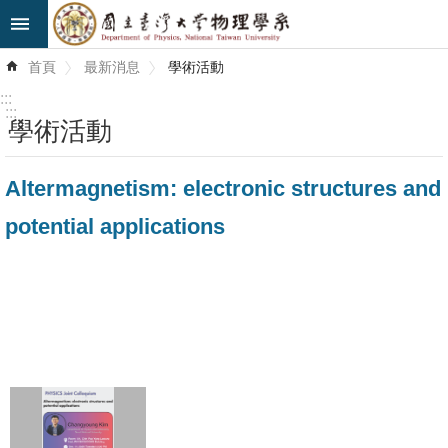
跳到主要內容區塊
進
首頁
最新消息
學術活動
階
搜
:::
尋
:::
學術活動
最
Altermagnetism: electronic structures and
新
消
potential applications
息
系
所
簡
介
系
所