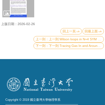
成
員
學
上版日期：2026-02-26
術
回上一頁
回最上面
演
講
上一則:Wilson loops in N=4 SYM from Fredholm determinants and integrable kernels
下一則:Tracing Gas In and Around Galaxies
招
生
及
課
程
學
生
事
Copyright © 2019 國立臺灣大學物理學系
務