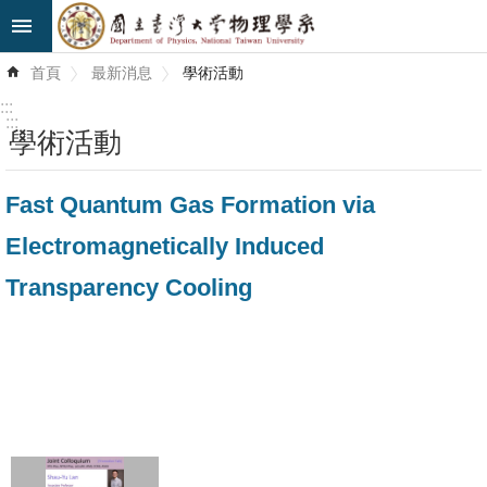
跳到主要內容區塊
進
首頁
最新消息
學術活動
階
搜
:::
尋
:::
學術活動
最
Fast Quantum Gas Formation via
新
消
Electromagnetically Induced
息
Transparency Cooling
系
所
簡
介
系
所