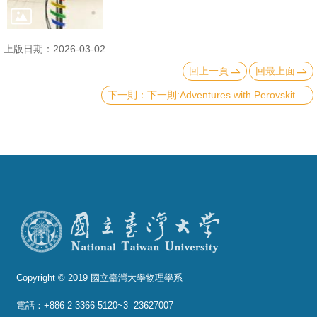
成
員
上版日期：2026-03-02
學
回上一頁
回最上面
術
下一則:Adventures with Perovskite Oxide Thin Films and Heterostructures
演
講
招
生
及
課
程
學
生
Copyright © 2019 國立臺灣大學物理學系
事
電話：+886-2-3366-5120~3 23627007
務