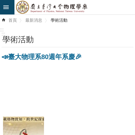
跳到主要內容區塊
進
首頁
最新消息
學術活動
階
搜
:::
尋
:::
學術活動
最
📣臺大物理系80週年系慶🎉
新
消
息
系
所
簡
介
系
所