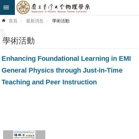
跳到主要內容區塊
進
首頁
最新消息
學術活動
階
搜
:::
尋
:::
學術活動
最
Enhancing Foundational Learning in EMI
新
消
General Physics through Just-in-Time
息
Teaching and Peer Instruction
系
所
簡
介
系
所