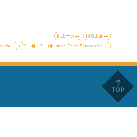
回上一頁
回最上面
 in 2D Materials
下一則:Lattice Chiral Fermion without Hermiticity