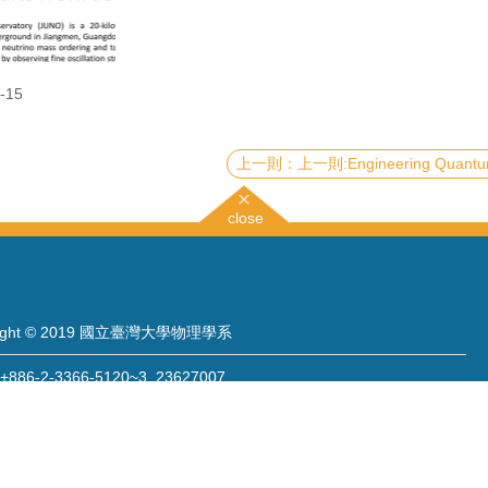
-15
上一則:Engineering Quantum Matter through Geometry: Twistronics and Straintronics
close
right © 2019 國立臺灣大學物理學系
886-2-3366-5120~3 23627007
886-2-2363-9984
wwwadm@phys.ntu.edu.tw
: 10617 臺北市羅斯福路四段一號 物理學系暨凝態科學研究中心 401 室