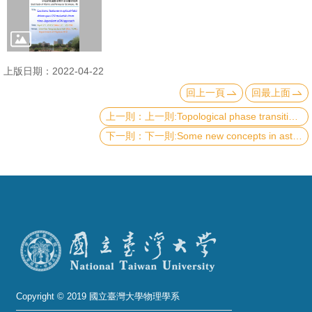
成
員
學
上版日期：2022-04-22
術
回上一頁
回最上面
演
講
上一則:Topological phase transitions of Dirac magnons in honeycomb magnets
下一則:Some new concepts in astrochemistry using para-hydrogen matrix isolation
招
生
及
課
程
學
生
事
Copyright © 2019 國立臺灣大學物理學系
務