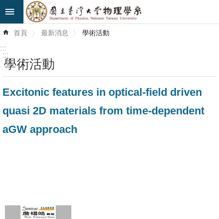
跳到主要內容區塊
進
首頁
最新消息
學術活動
階
搜
:::
尋
:::
學術活動
最
Excitonic features in optical-field driven
新
消
quasi 2D materials from time-dependent
息
aGW approach
系
所
簡
介
系
所