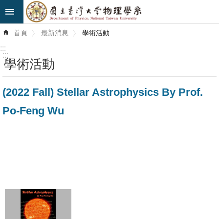
跳到主要內容區塊
進
首頁
最新消息
學術活動
階
搜
:::
尋
:::
學術活動
最
(2022 Fall) Stellar Astrophysics By Prof.
新
消
Po-Feng Wu
息
系
所
簡
介
系
所