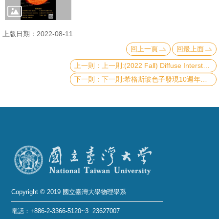
成
員
上版日期：2022-08-11
學
回上一頁
回最上面
術
上一則:(2022 Fall) Diffuse Interstellar Medium By Prof. Sheng-Yuan Liu
演
下一則:希格斯玻色子發現10週年紀念活動 10th anniversary of the Higgs boson discovery
講
招
生
及
課
程
學
生
Copyright © 2019 國立臺灣大學物理學系
事
電話：+886-2-3366-5120~3 23627007
務