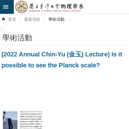
跳到主要內容區塊
進
首頁
最新消息
學術活動
階
搜
:::
尋
:::
學術活動
最
(2022 Annual Chin-Yu (金玉) Lecture) Is it
新
消
possible to see the Planck scale?
息
系
所
簡
介
系
所