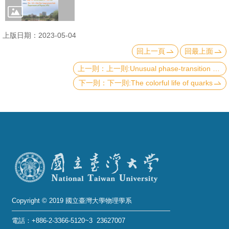
成
員
上版日期：2023-05-04
學
回上一頁
回最上面
術
上一則:Unusual phase-transition behaviors in transition-metal oxides
演
下一則:The colorful life of quarks
講
招
生
及
課
程
學
生
Copyright © 2019 國立臺灣大學物理學系
事
電話：+886-2-3366-5120~3 23627007
務