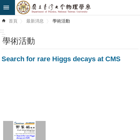
跳到主要內容區塊
進
首頁
最新消息
學術活動
階
搜
:::
尋
:::
學術活動
最
Search for rare Higgs decays at CMS
新
消
息
系
所
簡
介
系
所