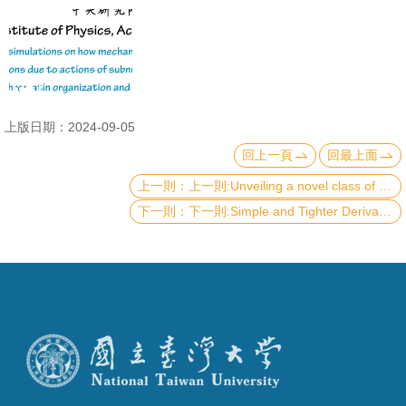
成
員
學
術
演
上版日期：2024-09-05
講
回上一頁
回最上面
上一則:Unveiling a novel class of magnetism: the altermagnetism
招
下一則:Simple and Tighter Derivation of Achievability for Classical Communication Over Quantum Channels
生
及
課
程
學
生
事
務