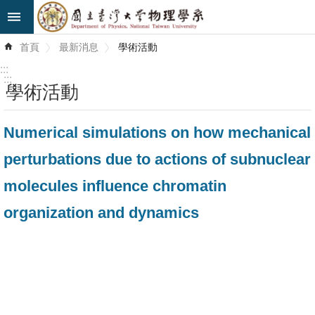
跳到主要內容區塊
進
首頁
最新消息
學術活動
階
搜
:::
尋
:::
學術活動
最
Numerical simulations on how mechanical
新
消
perturbations due to actions of subnuclear
息
molecules influence chromatin
系
organization and dynamics
所
簡
介
系
所