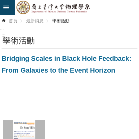
跳到主要內容區塊
進
首頁
最新消息
學術活動
階
搜
:::
尋
:::
學術活動
最
Bridging Scales in Black Hole Feedback:
新
消
From Galaxies to the Event Horizon
息
系
所
簡
介
系
所