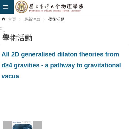
跳到主要內容區塊
進
首頁
最新消息
學術活動
階
搜
:::
尋
:::
學術活動
最
All 2D generalised dilaton theories from
新
消
d≥4 gravities - a pathway to gravitational
息
vacua
系
所
簡
介
系
所