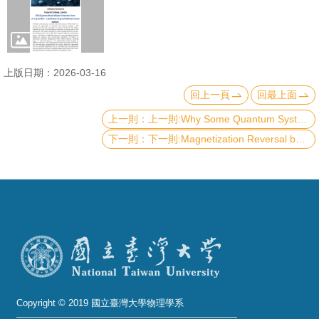
成
員
學
上版日期：2026-03-16
術
回上一頁
回最上面
演
講
上一則:Why Some Quantum Systems Cannot Be Simple—the Power of Symmetry in Many-Body Physics
下一則:Magnetization Reversal by Electric Field in Co Substituted BiFeO3 Thin Films
招
生
及
課
程
學
生
事
Copyright © 2019 國立臺灣大學物理學系
務