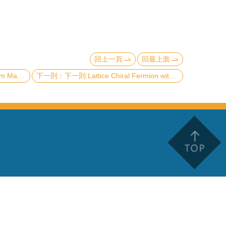
回上一頁
回最上面
 in 2D Materials
下一則:Lattice Chiral Fermion without Hermiticity