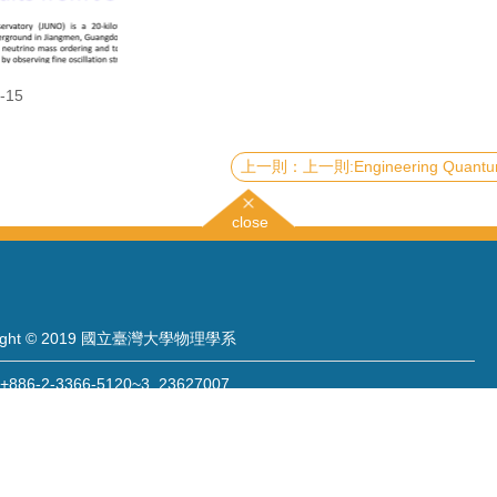
-15
上一則:Engineering Quantum Matter through Geometry: Twistronics and Straintronics
close
right © 2019 國立臺灣大學物理學系
886-2-3366-5120~3 23627007
886-2-2363-9984
wwwadm@phys.ntu.edu.tw
: 10617 臺北市羅斯福路四段一號 物理學系暨凝態科學研究中心 401 室