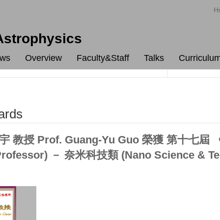
H
 Astrophysics
ws
Overview
Faculty&Staff
Talks
Curriculu
ards
教授 Prof. Guang-Yu Guo 榮獲 第十七屆 
 Professor) － 奈米科技類 (Nano Science & Te