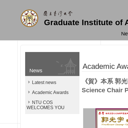
Skip to main content
Graduate Institute of
Ne
Academic Aw
News
《賀》本系 郭光宇 
Latest news
Science Chair
Academic Awards
NTU COS
WELCOMES YOU