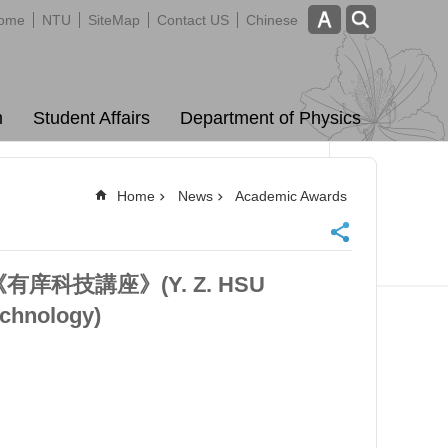
ome
NTU
SiteMap
Contact US
Chinese
m
Student Affairs
Department of Physics
Home
News
Academic Awards
《有庠科技講座》(Y. Z. HSU
chnology)