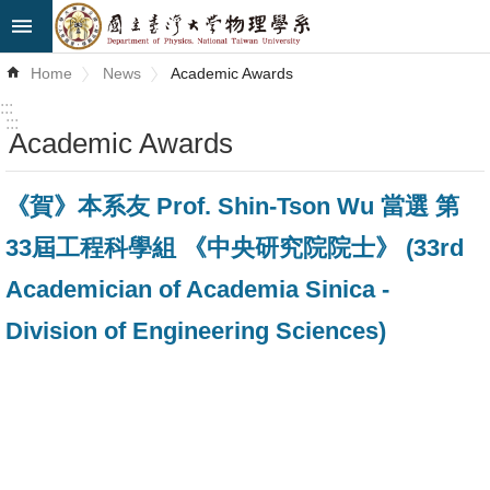
Skip to main content
Advanced
Home
News
Academic Awards
Search
:::
:::
Academic Awards
News
About
《賀》本系友 Prof. Shin-Tson Wu 當選 第
Us
33屆工程科學組 《中央研究院院士》 (33rd
Faculty&Staff
Academician of Academia Sinica -
Talks
Division of Engineering Sciences)
Curriculum
Student
Affairs