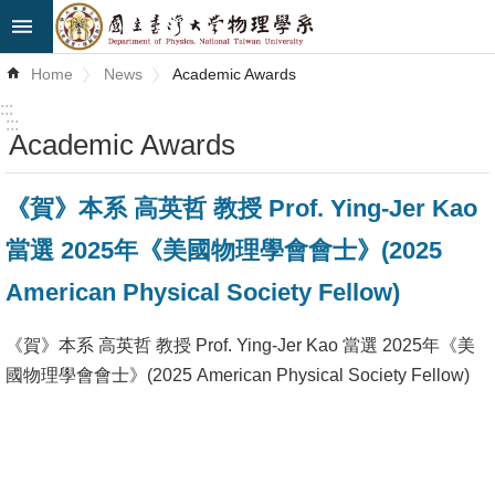
Skip to main content
Advanced
Home
News
Academic Awards
Search
:::
:::
Academic Awards
News
About
《賀》本系 高英哲 教授 Prof. Ying-Jer Kao
Us
當選 2025年《美國物理學會會士》(2025
Faculty&Staff
American Physical Society Fellow)
Talks
《賀》本系 高英哲 教授 Prof. Ying-Jer Kao 當選 2025年《美
Curriculum
國物理學會會士》(2025 American Physical Society Fellow)
Student
Affairs