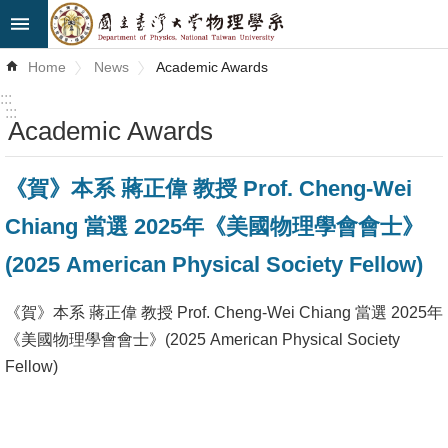
Skip to main content
Advanced
Home
News
Academic Awards
Search
:::
:::
Academic Awards
News
About
《賀》本系 蔣正偉 教授 Prof. Cheng-Wei
Us
Chiang 當選 2025年《美國物理學會會士》
Faculty&Staff
(2025 American Physical Society Fellow)
Talks
《賀》本系 蔣正偉 教授 Prof. Cheng-Wei Chiang 當選 2025年
Curriculum
《美國物理學會會士》(2025 American Physical Society
Fellow)
Student
Affairs