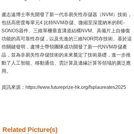
Alumni
Institute
盧志遠博士率先開發了新一代非易失性存儲器（NVM）技術，
包括高密度每單元4 比特NVM存儲、微縮至深度納米的BE-
Home
SONOS器件、三維單柵垂直溝道結構NVM、具備片上自修復
功能的高可靠性存儲，以及先進的三維NOR閃存技術。基於這
NTU
些關鍵發明，盧博士帶領團隊成功開發了新一代NVM存儲產
品，並為非易失性存儲技術的未來奠定了技術基礎，進一步推
SiteMap
動了人工智能、移動通信、雲計算及邊緣計算等領域的廣泛應
Contact
用。
US
資訊來源：https://www.futureprize-hk.org/fsplaureates2025
Chinese
Related Picture(s)