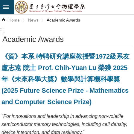
Skip to main content
Advanced
Home
News
Academic Awards
Search
:::
:::
Academic Awards
News
About
《賀》本系 特聘研究講座教授暨1972級系友
Us
盧志遠 院士 Prof. Chih-Yuan Lu 榮獲 2025
Faculty&Staff
年《未來科學大獎》數學與計算機科學獎
Talks
(2025 Future Science Prize - Mathematics
Curriculum
and Computer Science Prize)
Student
"For innovations and leadership in advancing non-volatile
Affairs
semiconductor memory technologies, including cell density,
device integration, and data resiliency."