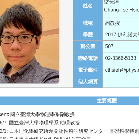
謝長澤
姓名
Chang-Tse Hsi
職稱
副教授
學歷
2017 伊利諾
辦公室
507
聯絡電話
02-3366-5138
電子郵件
cthsieh@phys.n
個人網頁
主要經歷
present: 國立臺灣大學物理學系副教授
2026/7: 國立臺灣大學物理學系 助理教授
-2022/1: 日本理化學研究所創発物性科学研究センター 基礎科學特