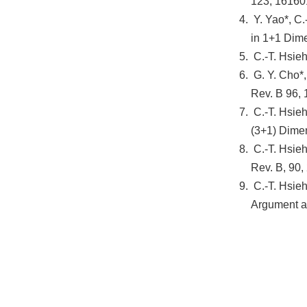
123, 16160
Y. Yao*, C
in 1+1 Dime
C.-T. Hsieh
G. Y. Cho*,
Rev. B 96,
C.-T. Hsieh
(3+1) Dimen
C.-T. Hsieh
Rev. B, 90,
C.-T. Hsieh
Argument an