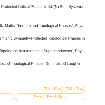
-Protected Critical Phases in SU(N) Spin Systems
ultz-Mattis Theorem and Topological Phases”, Phys.
Fermionic Symmetry-Protected Topological Phases in
Topological Insulators and Superconductors”, Phys.
otected Topological Phases, Generalized Laughlin
回上一頁
回最上面
下一則:熊怡