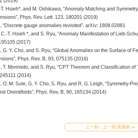
1 (2019)
.-T. Hsieh*, and M. Oshikawa, “Anomaly Matching and Symmetry
nsions”, Phys. Rev. Lett. 123, 180201 (2019)
, “Discrete gauge anomalies revisited”, arXiv: 1808.02881
 C.-T. Hsieh *, and S. Ryu, “Anomaly Manifestation of Lieb-Sch
 195105 (2017)
, G. Y. Cho, and S. Ryu, “Global Anomalies on the Surface of 
sions”, Phys. Rev. B, 93, 075135 (2016)
, T. Morimoto, and S. Ryu, “CPT Theorem and Classification of 
 245111 (2014)
, O. M. Sule, G. Y. Cho, S. Ryu, and R. G. Leigh, “Symmetry-Pr
d Orientifolds”, Phys. Rev. B, 90, 165134 (2014)
上一則:高涌泉