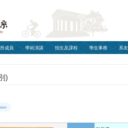
所成員
學術演講
招生及課程
學生事務
系友
別)
sion