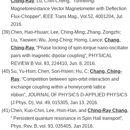
Ching-Ray
, Lu, Chih-Cheng, “Tunneling-
Magnetoresistance Vector Magnetometer with Deflection
Flux-Chopper”, IEEE Trans Mag., Vol.52, 4001204, Jul.
2016.
Chen, Hao-Hsuan; Lee, Ching-Ming; Zhang, Zongzhi;
Liu, Yaowen; Wu, Jong-Ching; Horng, Lance;
Chang,
Ching-Ray
,
“Phase locking of spin-torque nano-oscillator
pairs with magnetic dipolar coupling”, PHYSICAL
REVIEW B Vol. 93, 224410, Jun. 8. 2016.
Su, Yu-Hsin; Chen, Son-Hsien; Hu, C;
Chang, Ching-
Ray
, “Competition between spin-orbit interaction and
exchange coupling within a honeycomb lattice
ribbon", JOURNAL OF PHYSICS D-APPLIED PHYSICS
(J Phys. D), Vol. 49, 015305, Jan 13. 2016.
Chen, Kuo-Chin, Lee, Hsin-Han, and
Ching-Ray Chang,
“ Persistent quantum resonance in Spin Hall transport”,
Phys. Rev. B, vol. 93, 035405, Jan 2016.