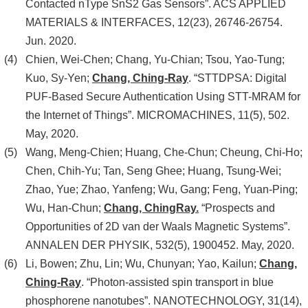
Contacted nType SnS2 Gas Sensors”. ACS APPLIED
MATERIALS & INTERFACES, 12(23), 26746-26754.
Jun. 2020.
Chien, Wei-Chen; Chang, Yu-Chian; Tsou, Yao-Tung;
Kuo, Sy-Yen;
Chang, Ching-Ray
. “STTDPSA: Digital
PUF-Based Secure Authentication Using STT-MRAM for
the Internet of Things”. MICROMACHINES, 11(5), 502.
May, 2020.
Wang, Meng-Chien; Huang, Che-Chun; Cheung, Chi-Ho;
Chen, Chih-Yu; Tan, Seng Ghee; Huang, Tsung-Wei;
Zhao, Yue; Zhao, Yanfeng; Wu, Gang; Feng, Yuan-Ping;
Wu, Han-Chun;
Chang, ChingRay.
“Prospects and
Opportunities of 2D van der Waals Magnetic Systems”.
ANNALEN DER PHYSIK, 532(5), 1900452. May, 2020.
Li, Bowen; Zhu, Lin; Wu, Chunyan; Yao, Kailun;
Chang,
Ching-Ray
. “Photon-assisted spin transport in blue
phosphorene nanotubes”. NANOTECHNOLOGY, 31(14),