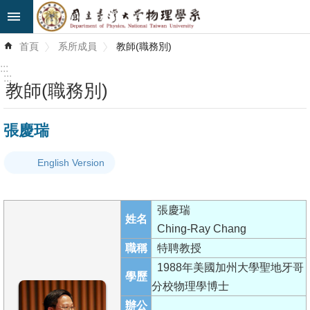
跳到主要內容區塊
進
首頁
系所成員
教師(職務別)
階
搜
:::
尋
:::
教師(職務別)
最
張慶瑞
新
消
English Version
息
系
張慶瑞
所
姓名
Ching-Ray Chang
簡
職稱
特聘教授
介
1988年美國加州大學聖地牙哥
學歷
系
分校物理學博士
所
辦公