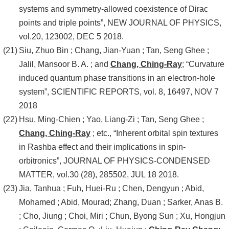
systems and symmetry-allowed coexistence of Dirac
points and triple points”, NEW JOURNAL OF PHYSICS,
vol.20, 123002, DEC 5 2018.
Siu, Zhuo Bin ; Chang, Jian-Yuan ; Tan, Seng Ghee ;
Jalil, Mansoor B. A. ; and
Chang, Ching-Ray
; “Curvature
induced quantum phase transitions in an electron-hole
system”, SCIENTIFIC REPORTS, vol. 8, 16497, NOV 7
2018
Hsu, Ming-Chien ; Yao, Liang-Zi ; Tan, Seng Ghee ;
Chang, Ching-Ray
; etc., “Inherent orbital spin textures
in Rashba effect and their implications in spin-
orbitronics”, JOURNAL OF PHYSICS-CONDENSED
MATTER, vol.30 (28), 285502, JUL 18 2018.
Jia, Tanhua ; Fuh, Huei-Ru ; Chen, Dengyun ; Abid,
Mohamed ; Abid, Mourad; Zhang, Duan ; Sarker, Anas B.
; Cho, Jiung ; Choi, Miri ; Chun, Byong Sun ; Xu, Hongjun