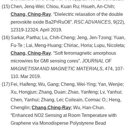
Chen, Jenq-Wei; Chiou, Kuan Ru; Hsueh, An-Chih;
Chang, Ching-Ray
. “Dielectric relaxation of the double
perovskite oxide Ba2PrRuO6”.
RSC ADVANCES
, 9(22),
12319-12324. April 2019.
Sarkar, Partha; Lu, Chih-Cheng; Jeng, Jen-Tzong; Yuan,
Fu-Te ; Lai, Meng-Huang; Chiriac, Horia; Lupu, Nicoleta;
Chang, Ching-Ray
. “Soft ferromagnetic amorphous
microwires for GMI sensing cores”.
JOURNAL OF
MAGNETISM AND MAGNETIC MATERIALS
, 474, 107-
110. Mar 2019.
Fei, Haifeng; Wu, Gang; Cheng, Wei-Ying; Yan, Wenjie;
Xu, Hongjun; Zhang, Duan; Zhao, Yanfeng; Lv, Yanhui;
Chen, Yanhui; Zhang, Lei; Coileain, Cormac O.; Heng,
Chenglin;
Chang,
Ching-Ray
; Wu, Han-Chun.
“Enhanced NO2 Sensing at Room Temperature with
Graphene via Monodisperse Polystyrene Bead