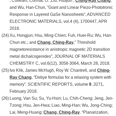
; Coileain, Cormac O. ;Liu, Huajun ;
Ching-Ray Chang
;
and Wu, Han-Chun, ”Giant and Linear Piezo-Phototronic
Response in Layered GaSe Nanosheets“, ADVANCED
ELECTRONIC MATERIALS, vol.4 (4), 1700447, APR
2018.
Xu, Hongjun; Hsu, Ming-Chien; Fuh, Huei-Ru; Wu, Han-
Chun etc.; and
Chang, Ching-Ray
,” Threshold
magnetoresistance in anistropic magnetic 2D transition
metal dichalcogenides”, JOURNAL OF MATERIALS
CHEMISTRY C, vol.6(12), 3058-3064, March 28, 2018.
Ivo Klik, James McHugh, Roy W. Chantrell, and
Ching-
Ray Chang
, “Debye formulas for a relaxing system with
memory”. SCIENTIFIC REPORTS, volume
8
,3271,
February 2018.
Luong, Van Su; Su, Yu-Hsin; Lu, Chih-Cheng; Jeng, Jen-
Tzong; Hsu, Jen-Hwa; Liao, Ming-Han; Wu, Jong-Ching;
Lai, Meng-Huang;
Chang, Ching-Ray
. “Planarization,