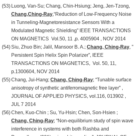
Luong, Van-Su; Chang, Chin-Hsiung; Jeng, Jen-Tzong,
Chang,Ching-Ray
,“Reduction of Low-Frequency Noise
in Tunneling-Magnetoresistance Sensors With a
Modulated Magnetic Shielding” IEEE TRANSACTIONS
ON MAGNETICS Vol.50, 11 ,p. 4005904 , NOV 2014
Siu, Zhuo Bin; Jalil, Mansoor B. A.;
Chang, Ching-Ray
, ”
Persistent Spin Helix Spin Polarizer”, IEEE
TRANSACTIONS ON MAGNETICS, Vol. 50, 11,
p.1300604, NOV 2014
Chang, Jui-Hang;
Chang, Ching-Ray
; “Tunable surface
anisotropy of synthetic antiferromagnetic free layer” ,
JOURNAL OF APPLIED PHYSICS, vol.116, 013902 ,
JUL 7 2014
Chen, Kuo-Chin ; Su, Yu-Hsin; Chen, Son-Hsien ;
Chang, Ching-Ray
; “Non-equilibrium study of spin wave
interference in systems with both Rashba and