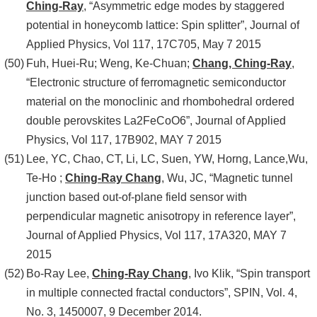
Ching-Ray
, “Asymmetric edge modes by staggered
potential in honeycomb lattice: Spin splitter”, Journal of
Applied Physics, Vol 117, 17C705, May 7 2015
Fuh, Huei-Ru; Weng, Ke-Chuan;
Chang, Ching-Ray
,
“Electronic structure of ferromagnetic semiconductor
material on the monoclinic and rhombohedral ordered
double perovskites La2FeCoO6”, Journal of Applied
Physics, Vol 117, 17B902, MAY 7 2015
Lee, YC, Chao, CT, Li, LC, Suen, YW, Horng, Lance,Wu,
Te-Ho ;
Ching-Ray Chang
, Wu, JC, “Magnetic tunnel
junction based out-of-plane field sensor with
perpendicular magnetic anisotropy in reference layer”,
Journal of Applied Physics, Vol 117, 17A320, MAY 7
2015
Bo-Ray Lee,
Ching-Ray Chang
,
Ivo Klik, “Spin transport
in multiple connected fractal conductors”, SPIN, Vol. 4,
No. 3, 1450007, 9 December 2014.