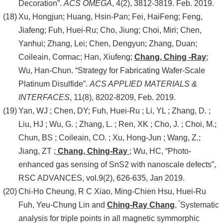
Decoration”.
ACS OMEGA
, 4(2), 3812-3819. Feb. 2019.
Xu, Hongjun; Huang, Hsin-Pan; Fei, HaiFeng; Feng,
Jiafeng; Fuh, Huei-Ru; Cho, Jiung; Choi, Miri; Chen,
Yanhui; Zhang, Lei; Chen, Dengyun; Zhang, Duan;
Coileain, Cormac; Han, Xiufeng;
Chang, Ching -Ray
;
Wu, Han-Chun. “Strategy for Fabricating Wafer-Scale
Platinum Disulfide”.
ACS APPLIED MATERIALS &
INTERFACES
, 11(8), 8202-8209, Feb. 2019.
Yan, WJ ; Chen, DY; Fuh, Huei-Ru ; Li, YL ; Zhang, D. ;
Liu, HJ ; Wu, G. ; Zhang, L. ; Ren, XK ; Cho, J. ; Choi, M.;
Chun, BS ; Coileain, CO. ; Xu, Hong-Jun ; Wang, Z.;
Jiang, ZT ;
Chang, Ching-Ray
; Wu, HC, “Photo-
enhanced gas sensing of SnS2 with nanoscale defects”,
RSC ADVANCES, vol.9(2), 626-635, Jan 2019.
Chi-Ho Cheung, R C Xiao, Ming-Chien Hsu, Huei-Ru
“
Fuh, Yeu-Chung Lin and
Ching-Ray Chang
,
Systematic
analysis for triple points in all magnetic symmorphic