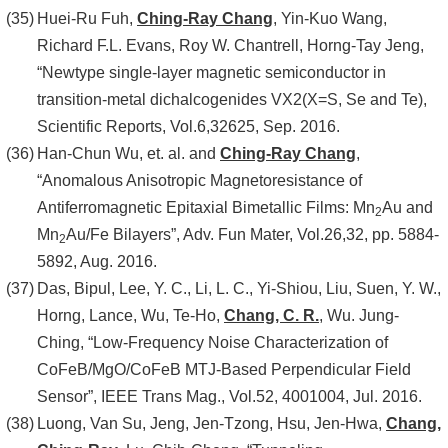
Huei-Ru Fuh,
Ching-Ray Chang
, Yin-Kuo Wang,
Richard F.L. Evans, Roy W. Chantrell, Horng-Tay Jeng,
“Newtype single-layer magnetic semiconductor in
transition-metal dichalcogenides VX2(X=S, Se and Te),
Scientific Reports, Vol.6,32625, Sep. 2016.
Han-Chun Wu, et. al. and
Ching-Ray Chang
,
“Anomalous Anisotropic Magnetoresistance of
Antiferromagnetic Epitaxial Bimetallic Films: Mn
Au and
2
Mn
Au/Fe Bilayers”, Adv. Fun Mater, Vol.26,32, pp. 5884-
2
5892, Aug. 2016.
Das, Bipul, Lee, Y. C., Li, L. C., Yi-Shiou, Liu, Suen, Y. W.,
Horng, Lance, Wu, Te-Ho,
Chang, C. R.
, Wu. Jung-
Ching, “Low-Frequency Noise Characterization of
CoFeB/MgO/CoFeB MTJ-Based Perpendicular Field
Sensor”, IEEE Trans Mag., Vol.52, 4001004, Jul. 2016.
Luong, Van Su, Jeng, Jen-Tzong, Hsu, Jen-Hwa,
Chang,