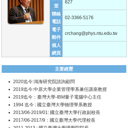
627
成
室
員
聯絡
02-3366-5176
電話
學
電子
術
crchang@phys.ntu.edu.tw
郵件
演
個人
講
網頁
招
生
主要經歷
及
2020迄今:鴻海研究院諮詢顧問
課
2019迄今:中原大學企業管理學系兼任講座教授
程
2019迄今：臺灣大學-IBM量子電腦中心主任
學
1994 迄今 : 國立臺灣大學物理學系教授
生
2013/06-2019/01: 國立臺灣大學行政副校長
事
2017/06-2017/9：國立臺灣大學代理校長
務
2011-2013 : 國立臺灣大學理學院院長