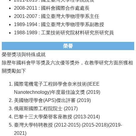
2008-2011 : 國科會國際合作處處長
系
2001-2007 : 國立臺灣大學物理學系主任
友
1989-1994 : 國立臺灣大學物理學系副教授
會
1988-1989 : 工業技術研究院材料研究所研究員
徵
榮譽
才
榮譽獎項與特殊成就
除歷年國科會甲等獎及六次優等獎外，在教學研究方面所獲相
相
關獎勵如下
關
研
國際電機電子工程師學會奈米技術(IEEE
究
Nanotechnology)年度最佳論文獎 (2019)
單
美國物理學會(APS)傑出評審 (2019)
位
俄羅斯國際工程院院士 (2017)
巴黎十三大學榮譽客座教授 (2013-2014)
回
臺灣大學特聘教授 (2012-2015) (2015-2018)(2019-
首
2021)