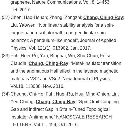
graphene. Nature Communications, Vol. 8, 14453,
Feb.2017.
Chen, Hao-Hsuan; Zhang, Zongzhi;
Chang, Ching-Ray
;
Liu, Yaowen, “Nonlinear stability analysis for a spin-
torque nano-oscillator with a perpendicular spin
polarizer: A pendulum-like model”, Journal of Applied
Physics, Vol. 121(1), 013902, Jan. 2017.
Fuh, Huei-Ru, Yan, Binghai, Wu, Shu-Chun, Felser
Claudia,
Chang, Ching-Ray
, “Metal-insulator transition
and the anomalous Hall effect in the layered magnetic
materials VS2 and VSe2. New Journal of Physics”,
Vol.18, 113038, Nov. 2016.
Cheung, Chi-Ho, Fuh, Huei-Ru, Hsu, Ming-Chien, Lin,
Yeu-Chung,
Chang, Ching-Ray
, “Spin Orbit Coupling
Gap and Indirect Gap in Strain-Tuned Topological
Insulator-Antimonene” NANOSCALE RESEARCH
LETTERS, Vol.11, 459, Oct. 2016.