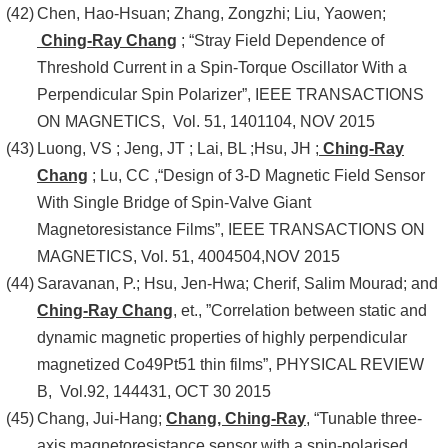
Chen, Hao-Hsuan; Zhang, Zongzhi; Liu, Yaowen;
Ching-Ray Chang
; “Stray Field Dependence of
Threshold Current in a Spin-Torque Oscillator With a
Perpendicular Spin Polarizer”, IEEE TRANSACTIONS
ON MAGNETICS, Vol. 51, 1401104, NOV 2015
Luong, VS ; Jeng, JT ; Lai, BL ;Hsu, JH ;
Ching-Ray
Chang
; Lu, CC ,“Design of 3-D Magnetic Field Sensor
With Single Bridge of Spin-Valve Giant
Magnetoresistance Films”, IEEE TRANSACTIONS ON
MAGNETICS, Vol. 51, 4004504,NOV 2015
Saravanan, P.; Hsu, Jen-Hwa; Cherif, Salim Mourad; and
Ching-Ray Chang
, et., ”Correlation between static and
dynamic magnetic properties of highly perpendicular
magnetized Co49Pt51 thin films”, PHYSICAL REVIEW
B, Vol.92, 144431, OCT 30 2015
Chang, Jui-Hang;
Chang, Ching-Ray
, “Tunable three-
axis magnetoresistance sensor with a spin-polarised