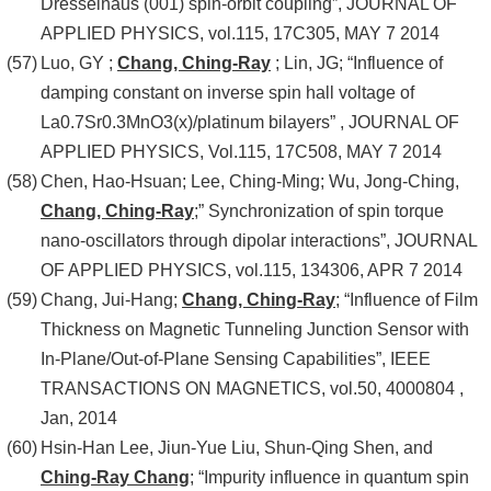
Dresselhaus (001) spin-orbit coupling”, JOURNAL OF
APPLIED PHYSICS, vol.115, 17C305, MAY 7 2014
Luo, GY ;
Chang, Ching-Ray
; Lin, JG; “Influence of
damping constant on inverse spin hall voltage of
La0.7Sr0.3MnO3(x)/platinum bilayers” , JOURNAL OF
APPLIED PHYSICS, Vol.115, 17C508, MAY 7 2014
Chen, Hao-Hsuan; Lee, Ching-Ming; Wu, Jong-Ching,
Chang, Ching-Ray
;” Synchronization of spin torque
nano-oscillators through dipolar interactions”, JOURNAL
OF APPLIED PHYSICS, vol.115, 134306, APR 7 2014
Chang, Jui-Hang;
Chang, Ching-Ray
; “Influence of Film
Thickness on Magnetic Tunneling Junction Sensor with
In-Plane/Out-of-Plane Sensing Capabilities”, IEEE
TRANSACTIONS ON MAGNETICS, vol.50, 4000804 ,
Jan, 2014
Hsin-Han Lee, Jiun-Yue Liu, Shun-Qing Shen, and
Ching-Ray Chang
; “Impurity influence in quantum spin