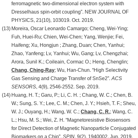
ferromagnetic two-dimensional electron system with
Dresselhaus spin-orbit coupling”. NEW JOURNAL OF
PHYSICS, 21(10), 103019. Oct. 2019.
Moreira, Oscar Leonardo Camargo; Cheng, Wei-Ying;
Fuh, Huei-Ru; Chien, Wei-Chen; Yang, Wenjie; Fei,
Haifeng; Xu, Hongjun ; Zhang, Duan; Chen, Yanhui;
Zhao, Yanfeng; Lv, Yanhui; Wu, Gang; Lv, Chengzhai;
Arora, Sunil K.; Coileain, Cormac O.; Heng, Chenglin;
Chang, Ching-Ray
; Wu, Han-Chun. “High Selectivity
Gas Sensing and Charge Transfer of SnSe2”.
ACS
SENSORS
, 4(9), 2546-2552. Sep. 2019.
Huang, H. T.; Garu, P.; Li, C. H. ; Chang, W. C.; Chen, B.
W.; Sung, S. Y.; Lee, C. M.; Chen, J. Y.; Hsieh, T. F.; Sheu,
W. J.; Ouyang, H.; Wang, W. C.;
Chang, C. R.
; Wang, C.
L.; Hsu, M. S.; Wei, Z. H. “Magnetoresistive Biosensors
for Direct Detection of Magnetic Nanoparticle Conjugated
Biomarkers on a Chip”.
SPIN
, 9(2), 1940002. Jun. 2019.