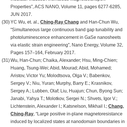
Properties”, ACS NANO, Volume 11, pages 6277-6285,
JUN 2017.
YC Wu, et. al.,
Ching-Ray Chang
and Han-Chun Wu,
“Simultaneous large continuous band gap tunability and
photoluminescence enhancement in GaSe nanosheets
via elastic strain engineering”, Nano Energy, Volume 32,
Pages 157–164, February 2017.
Wu, Han-Chun; Chaika, Alexander; Hsu, Ming-Chien;
Huang, Tsung-Wei; Abid, Mourad; Abid, Mohamed;
Aristov, Victor Yu; Molodtsova, Olga V.; Babenkov,
Sergey V.; Niu, Yuran; Murphy, Barry E.; Krasnikov,
Sergey A.; Lubben, Olaf; Liu, Huajun; Chun, Byong Sun;
Janabi, Yahya T.; Molotkov, Sergei N.; Shvets, Igor V.;
Lichtenstein, Alexander I.; Katsnelson, Mikhail I.;
Chang,
Ching-Ray
, “Large positive in-plane magnetoresistance
induced by localized states at nanodomain boundaries in