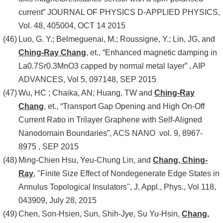
current” JOURNAL OF PHYSICS D-APPLIED PHYSICS,
Vol. 48, 405004, OCT 14 2015
Luo, G. Y.; Belmeguenai, M.; Roussigne, Y.; Lin, JG, and
Ching-Ray Chang
, et., “Enhanced magnetic damping in
La0.7Sr0.3MnO3 capped by normal metal layer” , AIP
ADVANCES, Vol 5, 097148, SEP 2015
Wu, HC ; Chaika, AN; Huang, TW and
Ching-Ray
Chang
, et., “Transport Gap Opening and High On-Off
Current Ratio in Trilayer Graphene with Self-Aligned
Nanodomain Boundaries”, ACS NANO vol. 9, 8967-
8975 , SEP 2015
Ming-Chien Hsu, Yeu-Chung Lin, and
Chang, Ching-
Ray
, "Finite Size Effect of Nondegenerate Edge States in
Annulus Topological Insulators", J, Appl., Phys., Vol 118,
043909, July 28, 2015
Chen, Son-Hsien, Sun, Shih-Jye, Su Yu-Hsin,
Chang,