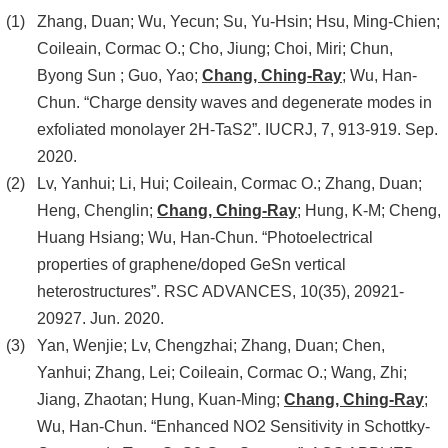
Zhang, Duan; Wu, Yecun; Su, Yu-Hsin; Hsu, Ming-Chien;
Coileain, Cormac O.; Cho, Jiung; Choi, Miri; Chun,
Byong Sun ; Guo, Yao;
Chang, Ching-Ray
; Wu, Han-
Chun. “Charge density waves and degenerate modes in
exfoliated monolayer 2H-TaS2”. IUCRJ, 7, 913-919. Sep.
2020.
Lv, Yanhui; Li, Hui; Coileain, Cormac O.; Zhang, Duan;
Heng, Chenglin;
Chang, Ching-Ray
; Hung, K-M; Cheng,
Huang Hsiang; Wu, Han-Chun. “Photoelectrical
properties of graphene/doped GeSn vertical
heterostructures”. RSC ADVANCES, 10(35), 20921-
20927. Jun. 2020.
Yan, Wenjie; Lv, Chengzhai; Zhang, Duan; Chen,
Yanhui; Zhang, Lei; Coileain, Cormac O.; Wang, Zhi;
Jiang, Zhaotan; Hung, Kuan-Ming;
Chang, Ching-Ray
;
Wu, Han-Chun. “Enhanced NO2 Sensitivity in Schottky-