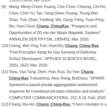
15830-15836, Apr. 2020.
Wang, Meng-Chien; Huang, Che-Chun; Cheung, Chi-Ho;
Chen, Chih-Yu; Tan, Seng Ghee; Huang, Tsung-Wei;
Zhao, Yue; Zhao, Yanfeng; Wu, Gang; Feng, Yuan-Ping;
Wu, Han-Chun;
Chang, ChingRay
. “Prospects and
Opportunities of 2D van der Waals Magnetic Systems”.
ANNALEN DER PHYSIK, 1900452, Mar. 2020.
Cheng, Wei-Ying; Fuh, Huei-Ru;
Chang, Ching-Ray
.
“First-Principles Study for Gas Sensing of Defective
SnSe2 Monolayers”. APPLIED SCIENCES-BASEL,
10(5), 1623, Mar. 2020.
Tsou, Yao-Tung; Zhen, Hao; Kuo, Sy-Yen;
Chang,
Ching-Ray
; Fukushima, Akio; Rong, BorDoou. “SPARR:
Spintronics-based private aggregatable randomized
response for crowdsourced data collection and analysis”.
COMPUTER COMMUNICATIONS, 152, 8-18. Feb. 2020.
Chang, Rui-An;
Chang, Ching-Ray.
“Chern insulator in a