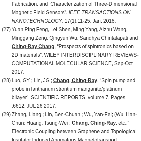
Fabrication, and Characterization of Three-Dimensional
Magnetic Field Sensors”.
IEEE TRANSACTIONS ON
NANOTECHNOLOGY
, 17(1),11-25, Jan. 2018.
Yuan Ping Feng, Lei Shen, Ming Yang, Aizhu Wang,
Minggang Zeng, Qingyun Wu, Sandhya Chintalapati and
Ching-Ray Chang
, “Prospects of spintronics based on
2D materials”, WILEY INTERDISCIPLINARY REVIEWS-
COMPUTATIONAL MOLECULAR SCIENCE, Sep-Oct
2017.
Luo, GY ; Lin, JG ;
Chang, Ching-Ray
, “Spin pump and
probe in lanthanum strontium manganite/platinum
bilayer”, SCIENTIFIC REPORTS, volume 7, Pages
.6612, JUL 26 2017.
Zhang, Liang ; Lin, Ben-Chuan ; Wu, Yan-Fei; (Wu, Han-
Chun; Huang, Tsung-Wei ;
Chang, Ching-Ray
, etc.,”
Electronic Coupling between Graphene and Topological
Insulator Induced Anomalous Magnetotransport