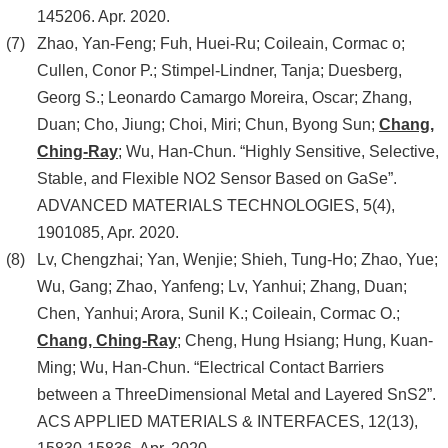
145206. Apr. 2020.
Zhao, Yan-Feng; Fuh, Huei-Ru; Coileain, Cormac o;
Cullen, Conor P.; Stimpel-Lindner, Tanja; Duesberg,
Georg S.; Leonardo Camargo Moreira, Oscar; Zhang,
Duan; Cho, Jiung; Choi, Miri; Chun, Byong Sun;
Chang,
Ching-Ray
; Wu, Han-Chun. “Highly Sensitive, Selective,
Stable, and Flexible NO2 Sensor Based on GaSe”.
ADVANCED MATERIALS TECHNOLOGIES, 5(4),
1901085, Apr. 2020.
Lv, Chengzhai; Yan, Wenjie; Shieh, Tung-Ho; Zhao, Yue;
Wu, Gang; Zhao, Yanfeng; Lv, Yanhui; Zhang, Duan;
Chen, Yanhui; Arora, Sunil K.; Coileain, Cormac O.;
Chang, Ching-Ray
; Cheng, Hung Hsiang; Hung, Kuan-
Ming; Wu, Han-Chun. “Electrical Contact Barriers
between a ThreeDimensional Metal and Layered SnS2”.
ACS APPLIED MATERIALS & INTERFACES, 12(13),