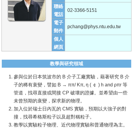
成
聯絡
02-3366-5151
員
電話
電子
學
pchang@phys.ntu.edu.tw
郵件
術
個人
演
網頁
講
招
教學與研究領域
生
參與位於日本筑波市的 B 介子工廠實驗，藉著研究 B 介
及
子的稀有衰變，譬如 B → ππ/ Kπ, η ( ￠ ) h and ρπr 等
課
管道，找尋直接或間接 CP 破壞的證據。並希望由一些
程
未曾預期的衰變，探求新的物理。
學
加入位於瑞士日內瓦的 CMS 實驗，預期以大強子的對
生
撞，找尋希格斯粒子以及超對稱粒子。
事
教學以實驗粒子物理、近代物理實驗和普通物理為主。
務