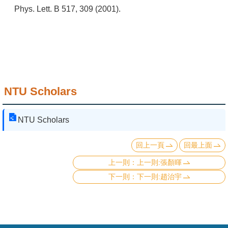
頁
Phys. Lett. B 517, 309 (2001).
臺
大
首
頁
網
NTU Scholars
站
導
NTU Scholars
覽
回上一頁
回最上面
聯
上一則:張顏暉
絡
下一則:趙治宇
資
訊
English