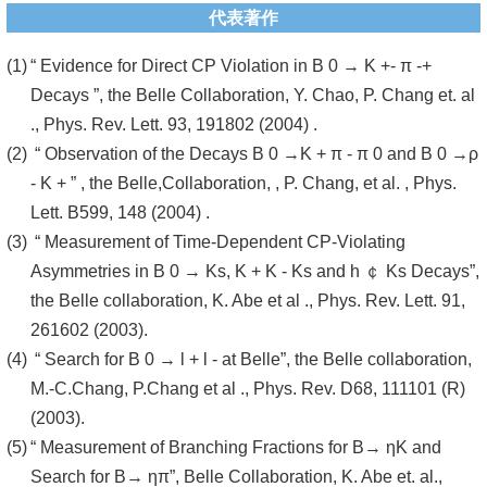
代表著作
系
“ Evidence for Direct CP Violation in B 0 → K +- π -+
友
Decays ”, the Belle Collaboration, Y. Chao, P. Chang et. al
會
., Phys. Rev. Lett. 93, 191802 (2004) .
徵
“ Observation of the Decays B 0 →K + π - π 0 and B 0 →ρ
才
- K + ” , the Belle,Collaboration, , P. Chang, et al. , Phys.
Lett. B599, 148 (2004) .
相
“ Measurement of Time-Dependent CP-Violating
關
Asymmetries in B 0 → Ks, K + K - Ks and h ￠ Ks Decays”,
研
the Belle collaboration, K. Abe et al ., Phys. Rev. Lett. 91,
究
261602 (2003).
單
“ Search for B 0 → l + l - at Belle”, the Belle collaboration,
位
M.-C.Chang, P.Chang et al ., Phys. Rev. D68, 111101 (R)
(2003).
回
“ Measurement of Branching Fractions for B→ ηK and
首
Search for B→ ηπ”, Belle Collaboration, K. Abe et. al.,