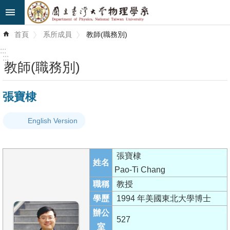
跳到主要內容區塊
進
首頁
系所成員
教師(職務別)
階
搜
:::
尋
:::
教師(職務別)
最
張寶棣
新
消
English Version
息
系
張寶棣
所
姓名
Pao-Ti Chang
簡
職稱
教授
介
學歷
1994 年美國東北大學博士
系
辦公
527
所
室