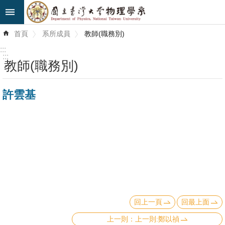
跳到主要內容區塊
進
首頁
系所成員
教師(職務別)
階
搜
:::
尋
:::
教師(職務別)
最
許雲基
新
消
息
系
所
簡
介
回上一頁
回最上面
系
所
上一則:鄭以禎