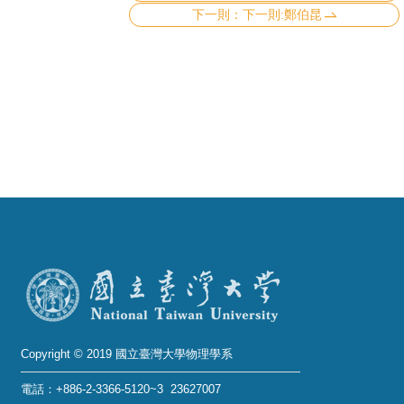
成
下一則:鄭伯昆
員
學
術
演
講
招
生
及
課
程
學
生
Copyright © 2019 國立臺灣大學物理學系
事
電話：+886-2-3366-5120~3 23627007
務