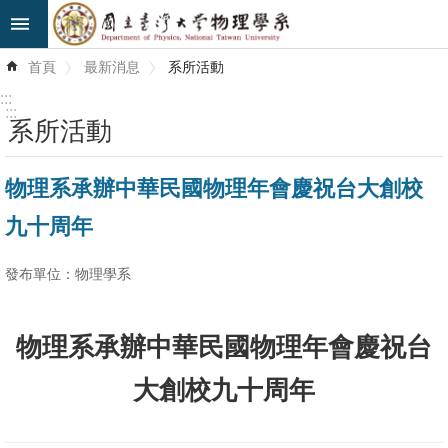
跳到主要內容區塊
進
首頁
最新消息
系所活動
階
搜
:::
尋
:::
系所活動
最
物理系承辦中華民國物理年會慶祝台大創校
新
消
九十周年
息
發布單位：物理學系
系
所
簡
物理系承辦中華民國物理年會慶祝台
介
大創校九十周年
系
所