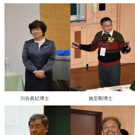
川合眞紀博士
施至剛博士