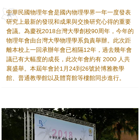
成
中華民國物理年會是國內物理學界一年一度發表
員
研究上最新的發現和成果與交換研究心得的重要
學
會議。為慶祝2018台灣大學創校90周年，今年的
術
物理年會由台灣大學物理學系負責舉辦。此次距
演
離本校上一回承辦年會已相隔12年，過去幾年會
講
議已有大幅度的成長，此次年會約有 2000 人共
招
襄盛舉。本屆年會於1月24到26號於博雅教學
生
館、普通教學館以及體育館等樓館同步進行。
及
課
程
學
生
事
務