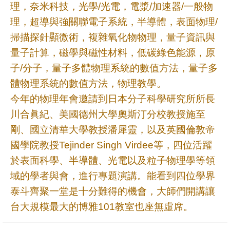
頁
理，奈米科技，光學/光電，電漿/加速器/一般物
理，超導與強關聯電子系統，半導體，表面物理/
臺
掃描探針顯微術，複雜氧化物物理，量子資訊與
大
首
量子計算，磁學與磁性材料，低碳綠色能源，原
頁
子/分子，量子多體物理系統的數值方法，量子多
體物理系統的數值方法，物理教學。
網
今年的物理年會邀請到日本分子科學研究所所長
站
川合眞紀、美國德州大學奧斯汀分校教授施至
導
剛、國立清華大學教授潘犀靈，以及英國倫敦帝
覽
國學院教授Tejinder Singh Virdee等，四位活躍
聯
於表面科學、半導體、光電以及粒子物理學等領
絡
域的學者與會，進行專題演講。能看到四位學界
資
泰斗齊聚一堂是十分難得的機會，大師們開講讓
訊
台大規模最大的博雅101教室也座無虛席。
English