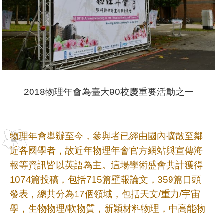
系
友
會
徵
才
2018物理年會為臺大90校慶重要活動之一
相
關
研
物理年會舉辦至今，參與者已經由國內擴散至鄰
究
近各國學者，故近年物理年會官方網站與宣傳海
單
報等資訊皆以英語為主。這場學術盛會共計獲得
位
1074篇投稿，包括715篇壁報論文，359篇口頭
回
發表，總共分為17個領域，包括天文/重力/宇宙
首
學，生物物理/軟物質，新穎材料物理，中高能物