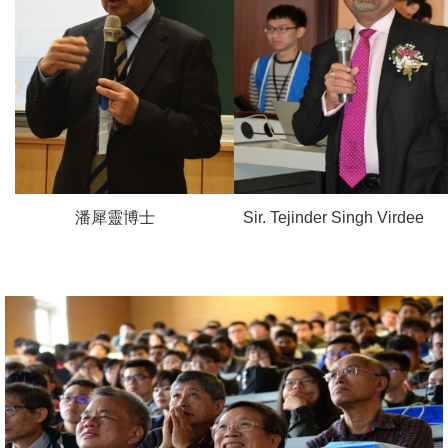
潘犀靈博士
Sir. Tejinder Singh Virdee