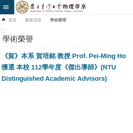
跳到主要內容區塊
進
首頁
最新消息
學術榮譽
階
搜
:::
尋
:::
學術榮譽
最
《賀》本系 賀培銘 教授 Prof. Pei-Ming Ho
新
消
獲選 本校 112學年度《傑出導師》(NTU
息
Distinguished Academic Advisors)
系
所
簡
介
系
所