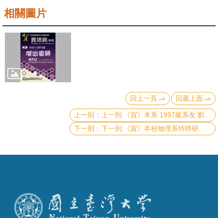
成
相關圖片
員
學
術
演
講
回上一頁
回最上面
招
上一則:《賀》本系 1997級系友 劉貞佑 教授 Prof. Chen-Yu Liu 獲選 2024年《美國國家科學院院士》(Membership of the National Academy of Sciences)
生
下一則:《賀》本校物理系特聘研究講座教授暨系友 盧志遠 院士 (Prof. Chih-Yuan Lu) 榮獲 2024年美國物理學會《喬治佩克獎》(George E. Pake Prize)
及
課
程
學
生
事
務