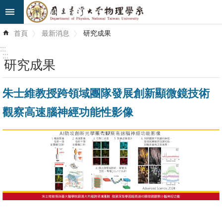
跳到主要內容區塊
進
首頁
最新消息
研究成果
階
搜
:::
尋
:::
研究成果
最
朱士維教授跨領域團隊發展創新顯微鏡技術
新
消
觀察高速腦神經功能性影像
息
系
所
簡
介
系
所