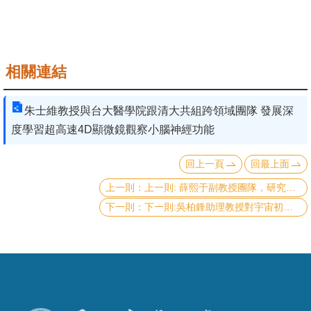
成
員
學
相關連結
術
演
朱士維教授與台大醫學院跟清大共組跨領域團隊 發展深
講
度學習超高速4D顯微鏡觀察小腦神經功能
招
回上一頁
回最上面
生
及
上一則: 薛熙于副教授團隊，研究成果「波暗物質助長超大質量黑洞」發表於Physical Review Letters
課
下一則:吳柏鋒助理教授對宇宙初始星系的研究成果發表於 The Astrophysical Journal
程
學
生
事
務