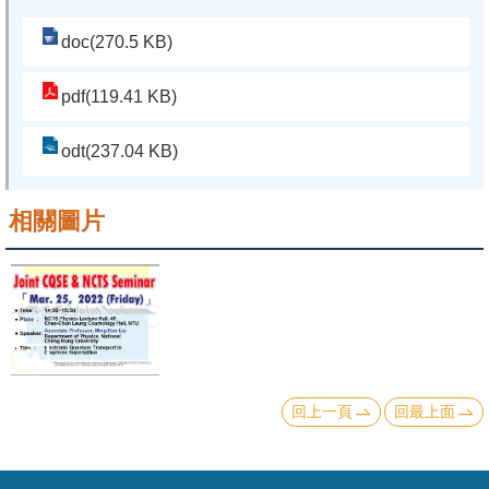
doc(270.5 KB)
系
友
pdf(119.41 KB)
會
徵
odt(237.04 KB)
才
相關圖片
相
關
研
究
單
位
回上一頁
回最上面
回
首