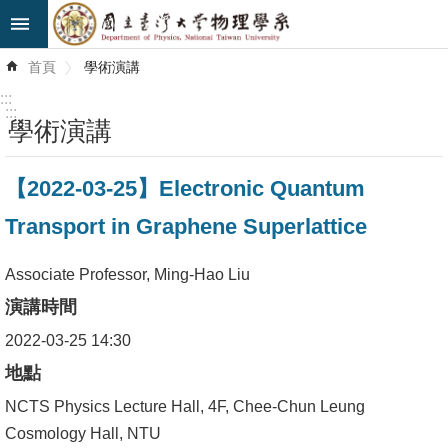
跳到主要內容區塊
進
首頁
學術演講
階
搜
:::
尋
:::
學術演講
最
【2022-03-25】Electronic Quantum
新
消
Transport in Graphene Superlattice
息
Associate Professor, Ming-Hao Liu
系
演講時間
所
簡
2022-03-25 14:30
介
地點
NCTS Physics Lecture Hall, 4F, Chee-Chun Leung
系
Cosmology Hall, NTU
所