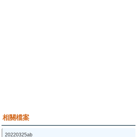
成
員
學
術
演
講
招
生
及
課
程
學
相關檔案
生
事
20220325ab
務