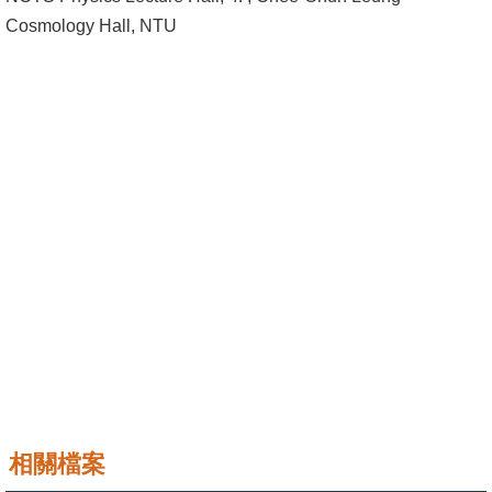
成
Cosmology Hall, NTU
員
學
術
演
講
招
生
及
課
程
學
生
事
相關檔案
務