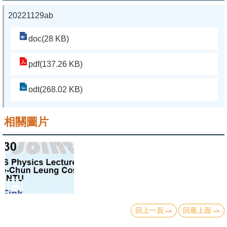
20221129ab
系
友
doc(28 KB)
會
pdf(137.26 KB)
徵
才
odt(268.02 KB)
相
關
相關圖片
研
究
單
位
回
回上一頁
回最上面
首