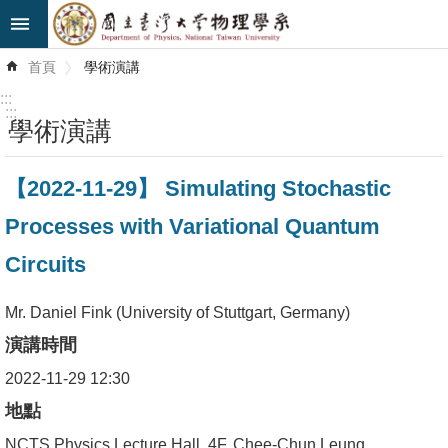
跳到主要內容區塊
進
首頁
學術演講
階
搜
:::
尋
:::
學術演講
最
【2022-11-29】 Simulating Stochastic
新
消
Processes with Variational Quantum
息
Circuits
系
所
Mr. Daniel Fink (University of Stuttgart, Germany)
簡
演講時間
介
2022-11-29 12:30
系
地點
所
NCTS Physics Lecture Hall, 4F, Chee-Chun Leung