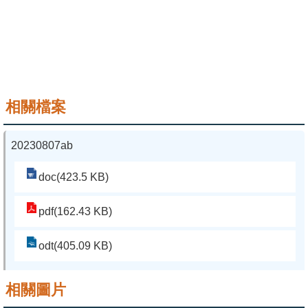
系
友
會
徵
相關檔案
才
相
20230807ab
關
doc(423.5 KB)
研
究
pdf(162.43 KB)
單
位
odt(405.09 KB)
回
相關圖片
首