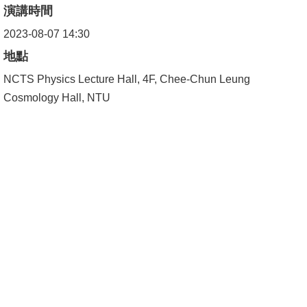
演講時間
成
員
2023-08-07 14:30
地點
學
術
NCTS Physics Lecture Hall, 4F, Chee-Chun Leung
演
Cosmology Hall, NTU
講
招
生
及
課
程
學
生
事
務