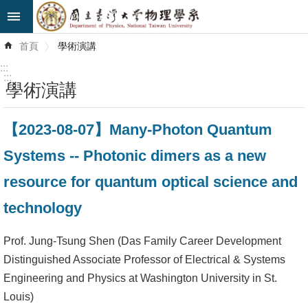
跳到主要內容區塊
進
首頁
學術演講
階
搜
:::
尋
:::
學術演講
最
【2023-08-07】Many-Photon Quantum
新
消
Systems -- Photonic dimers as a new
息
resource for quantum optical science and
系
technology
所
簡
Prof. Jung-Tsung Shen (Das Family Career Development
介
Distinguished Associate Professor of Electrical & Systems
Engineering and Physics at Washington University in St.
系
Louis)
所