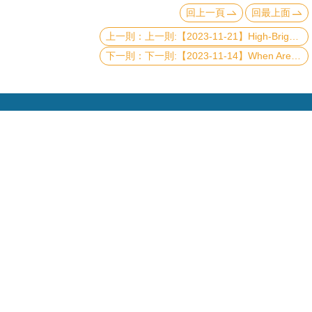
頁
回上一頁
回最上面
臺
上一則:【2023-11-21】High-Brightness and Narrow-Linewidth Source of Heralded Single Photons Generated from a Hot Atomic Vapor
大
下一則:【2023-11-14】When Are Planets Formed? - Probing the Earliest Stage of Planet Formation
首
頁
網
站
導
覽
聯
Copyright © 2019 國立臺灣大學物理學系
絡
電話：+886-2-3366-5120~3 23627007
資
訊
Fax：+886-2-2363-9984
mail：wwwadm@phys.ntu.edu.tw
English
地址 : 10617 臺北市羅斯福路四段一號 物理學系暨凝