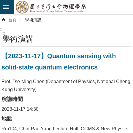
跳到主要內容區塊
進
首頁
學術演講
階
搜
:::
尋
:::
學術演講
最
【2023-11-17】Quantum sensing with
新
消
solid-state quantum electronics
息
Prof. Tse-Ming Chen (Department of Physics, National Cheng
系
Kung University)
所
演講時間
簡
介
2023-11-17 14:30
地點
系
Rm104, Chin-Pao Yang Lecture Hall, CCMS & New Physics
所