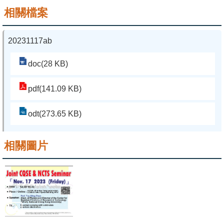
相關檔案
系
友
20231117ab
會
doc(28 KB)
徵
才
pdf(141.09 KB)
相
odt(273.65 KB)
關
研
相關圖片
究
單
位
回
首