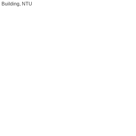
Building, NTU
成
員
學
術
演
講
招
生
及
課
程
學
生
事
務