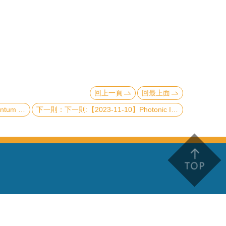
回上一頁
回最上面
 electronics
下一則:【2023-11-10】Photonic Integrated Circuit Chips for Quantum Technology